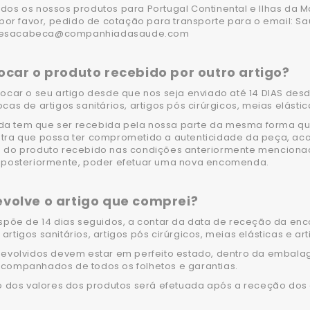
dos os nossos produtos para Portugal Continental e Ilhas da 
, por favor, pedido de cotação para transporte para o email: S
esacabeca@companhiadasaude.com
ocar o produto recebido por outro artigo?
rocar o seu artigo desde que nos seja enviado até 14 DIAS d
cas de artigos sanitários, artigos pós cirúrgicos, meias elásti
a tem que ser recebida pela nossa parte da mesma forma que
tra que possa ter comprometido a autenticidade da peça, aco
 do produto recebido nas condições anteriormente mencionad
, posteriormente, poder efetuar uma nova encomenda.
evolve o artigo que comprei?
ispõe de 14 dias seguidos, a contar da data de receção da e
artigos sanitários, artigos pós cirúrgicos, meias elásticas e ar
devolvidos devem estar em perfeito estado, dentro da embal
companhados de todos os folhetos e garantias.
ão dos valores dos produtos será efetuada após a receção dos 