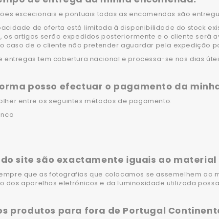
ções excecionais e pontuais todas as encomendas são entregues
acidade de oferta está limitada à disponibilidade do stock exi
, os artigos serão expedidos posteriormente e o cliente será 
o caso de o cliente não pretender aguardar pela expedição pos
e entregas tem cobertura nacional e processa-se nos dias útei
forma posso efectuar o pagamento da min
olher entre os seguintes métodos de pagamento:
anco
 do site são exactamente iguais ao material
empre que as fotografias que colocamos se assemelhem ao máx
dos aparelhos eletrónicos e da luminosidade utilizada possa 
s produtos para fora de Portugal Continent