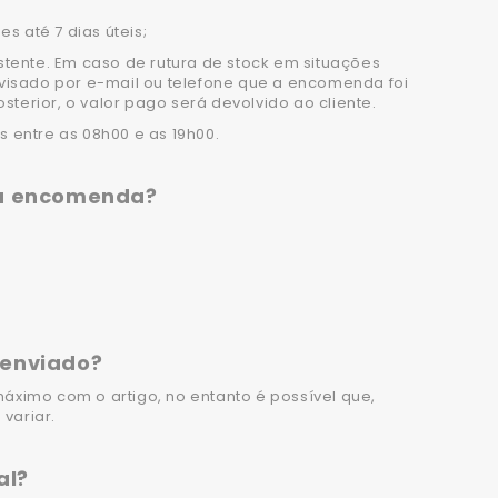
 até 7 dias úteis;
stente. Em caso de rutura de stock em situações
avisado por e-mail ou telefone que a encomenda foi
terior, o valor pago será devolvido ao cliente.
s entre as 08h00 e as 19h00.
ha encomenda?
 enviado?
imo com o artigo, no entanto é possível que,
variar.
al?