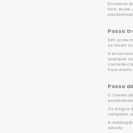
Enviamos to
fora, envie
saudedosp
Posso tr
Sim, pode t
se fazem tro
A encomend
qualquer ou
conferência
Para assim
Posso d
O Cliente d
excetuando 
Os artigos 
completo, a
A restituiç
estado.