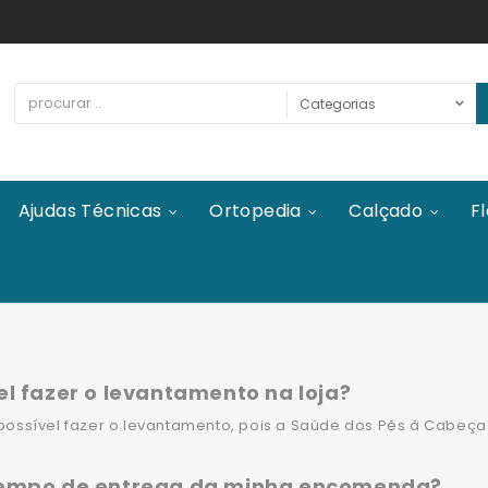
Ajudas Técnicas
Ortopedia
Calçado
Fl
el fazer o levantamento na loja?
possível fazer o levantamento, pois a Saúde dos Pés à Cabeça
tempo de entrega da minha encomenda?