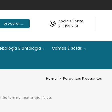
Apoio Cliente
procurar ..
213 152 234
ebologia E Linfologia
Camas E Sofás
Home
Perguntas Frequentes
 não tem nenhuma loja física.