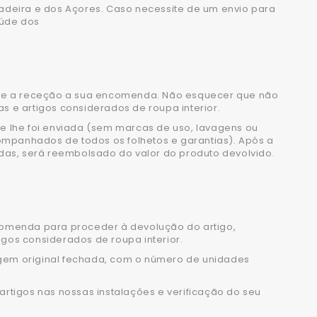
Madeira e dos Açores. Caso necessite de um envio para
aúde dos
esde a receção a sua encomenda. Não esquecer que não
cas e artigos considerados de roupa interior.
 lhe foi enviada (sem marcas de uso, lavagens ou
mpanhados de todos os folhetos e garantias). Após a
as, será reembolsado do valor do produto devolvido.
ncomenda para proceder à devolução do artigo,
tigos considerados de roupa interior.
agem original fechada, com o número de unidades
artigos nas nossas instalações e verificação do seu