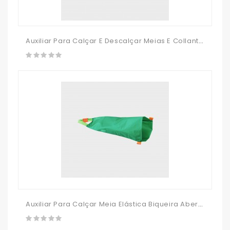
Auxiliar Para Calçar E Descalçar Meias E Collants De Compressão Biqueira Aberta Arion Sim-Slide
Auxiliar Para Calçar Meia Elástica Biqueira Aberta Arion Easy-Slide Perna