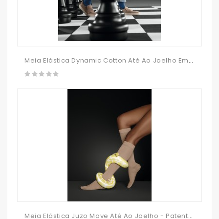
Meia Elástica Dynamic Cotton Até Ao Joelho Em Algodão (muito Resistente)
Meia Elástica Juzo Move Até Ao Joelho - Patenteada Fácil Calçar E Descalçar