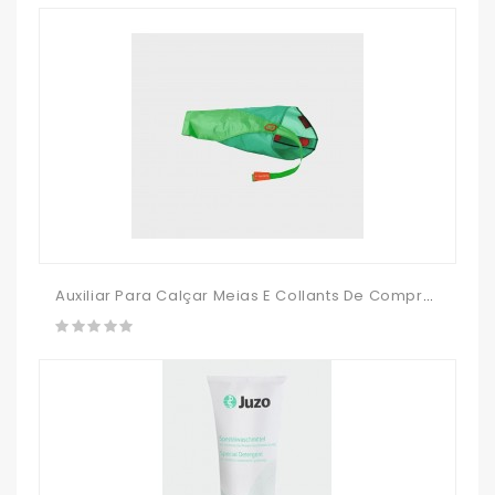
Auxiliar Para Calçar Meias E Collants De Compressão Biqueira Fechada Arion Magnide