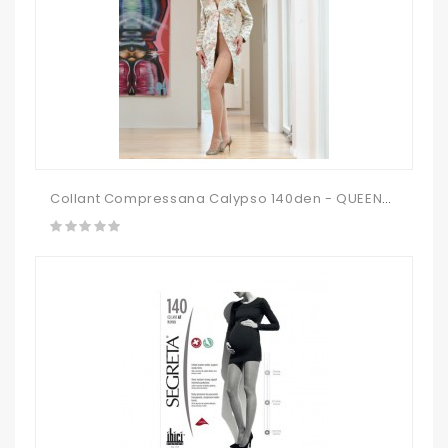
Collant Compressana Calypso 140den - QUEENSIZE TAMANHO MAIS AMPLO