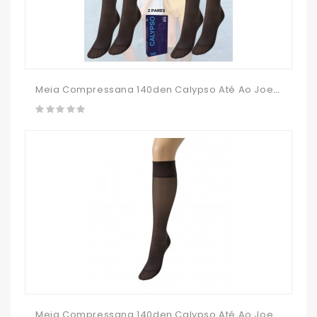
Meia Compressana 140den Calypso Até Ao Joelho - SUPER PACK 2PARES
Meia Compressana 140den Calypso Até Ao Joelho - Meia De Descanso