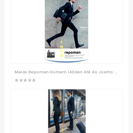
Meias Repomen Homem 140den Até Ao Joelho - IBICI