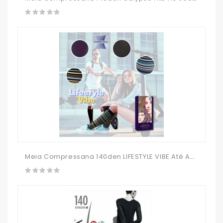
Meia Compressana 140den LIFESTYLE VIBE Até Ao Joelho - MODERNA E DE ALTO CONFORTO