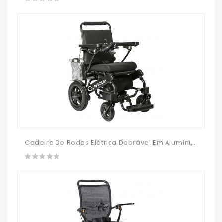
Cadeira De Rodas Elétrica Dobrável Em Alumínio G-Move A2 Pro 9002