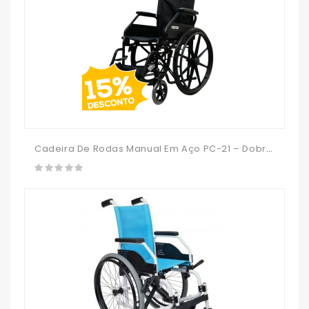
Cadeira De Rodas Manual Em Aço PC-21 – Dobrável E Autopropulsada