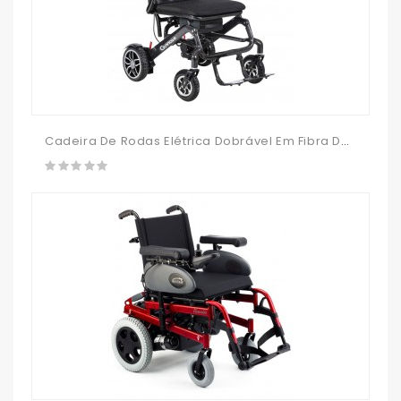
Cadeira De Rodas Elétrica Dobrável Em Fibra De Carbono G-Move C2 9004